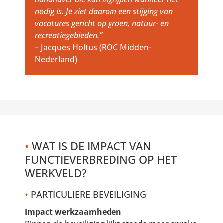
nodig is. Je ziet daarom een stijging van
vacatures gericht op groen, natuur- en
recreatiegebieden.”
– Jacques Holtus (ROC Midden-
Nederland)
•
WAT IS DE IMPACT VAN
FUNCTIEVERBREDING OP HET
WERKVELD?
•
PARTICULIERE BEVEILIGING
Impact werkzaamheden