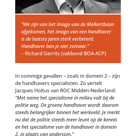
“We zijn van het imago van de Melkertbaan
afgekomen, het imago van een handhaver
is de laatste jaren sterk verbeterd.
Handhaver ben je niet zomaar.”
– Richard Gerrits (vakbond BOA-ACP)
In sommige gevallen – zoals in domein 2 – zijn
de handhavers specialisten. Zo vertelt
Jacques Holtus van ROC Midden-Nederland:
“Met name het specialisme in milieu valt bij de
politie weg. De groene handhaver wordt daarom
steeds belangrijker binnen het werkveld. Je merkt
nu dat de politie steeds meer leunt op de kennis
en het specialisme van de handhaver in domein
2, in plaats van andersom.”