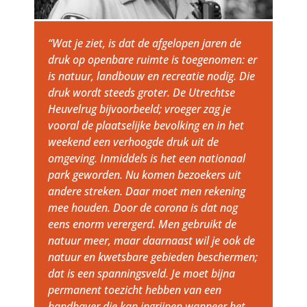
“Wat je ziet, is dat de afgelopen jaren de
druk op openbare ruimte is toegenomen: er
is natuur, landbouw en recreatie nodig. Die
druk wordt steeds groter. De Utrechtse
Heuvelrug bijvoorbeeld; vroeger zag je
vooral de plaatselijke bevolking en in het
weekend een verhoogde druk uit de
omgeving. Inmiddels is het een nationaal
park geworden. Nu komen bezoekers uit
andere streken. Daar moet men rekening
mee houden. Door de corona is dat nog
eens enorm verergerd. Men gebruikt de
natuur meer, maar daarnaast wil je ook de
natuur en kwetsbare gebieden beschermen;
dat is een spanningsveld. Je moet bijna
permanent toezicht hebben van een
handhaver die kan ingrijpen wanneer het