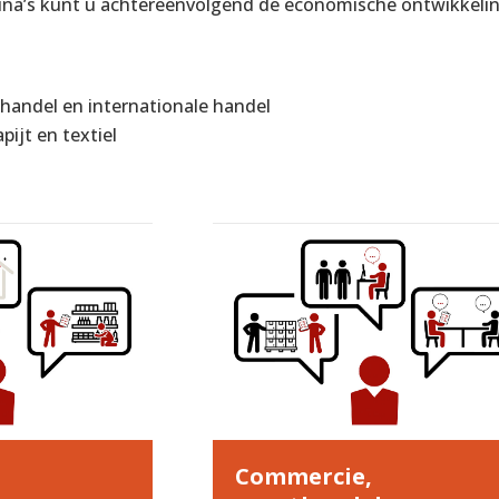
na’s kunt u achtereenvolgend de economische ontwikkelin
andel en internationale handel
pijt en textiel
Commercie,