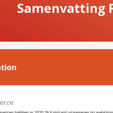
Samenvatting R
ation
erce
nten hebben in 2020 26,6 miljard uitgegeven bij webshops