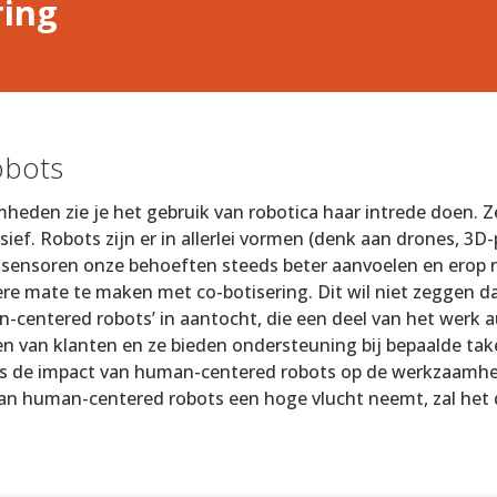
ring
obots
mheden zie je het gebruik van robotica haar intrede doen. Z
ief. Robots zijn er in allerlei vormen (denk aan drones, 3D
 sensoren onze behoeften steeds beter aanvoelen en erop r
re mate te maken met co-botisering. Dit wil niet zeggen da
an-centered robots’ in aantocht, die een deel van het werk
n van klanten en ze bieden ondersteuning bij bepaalde tak
 is de impact van human-centered robots op de werkzaamh
 van human-centered robots een hoge vlucht neemt, zal het