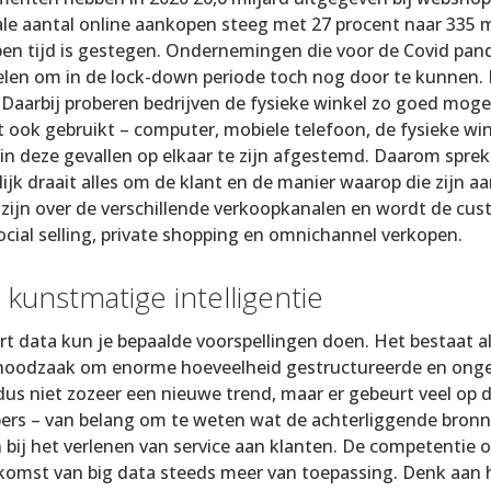
tale aantal online aankopen steeg met 27 procent naar 335 m
en tijd is gestegen. Ondernemingen die voor de Covid pa
elen om in de lock-down periode toch nog door te kunnen. He
 Daarbij proberen bedrijven de fysieke winkel zo goed mog
t ook gebruikt – computer, mobiele telefoon, de fysieke win
 in deze gevallen op elkaar te zijn afgestemd. Daarom spre
jk draait alles om de klant en de manier waarop die zijn a
ijn over de verschillende verkoopkanalen en wordt de cus
 social selling, private shopping en omnichannel verkopen.
kunstmatige intelligentie
t data kun je bepaalde voorspellingen doen. Het bestaat al
noodzaak om enorme hoeveelheid gestructureerde en onges
 dus niet zozeer een nieuwe trend, maar er gebeurt veel op d
rs – van belang om te weten wat de achterliggende bronnen
 bij het verlenen van service aan klanten. De competentie 
 komst van big data steeds meer van toepassing. Denk aan h