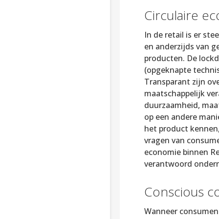
Circulaire e
In de retail is er s
en anderzijds van g
producten. De lockd
(opgeknapte technis
Transparant zijn ove
maatschappelijk ver
duurzaamheid, maats
op een andere manier
het product kennen
vragen van consume
economie binnen Ret
verantwoord ondern
Conscious c
Wanneer consumenten