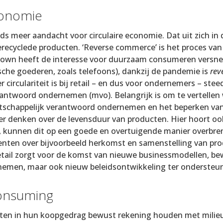
conomie
teeds meer aandacht voor circulaire economie. Dat uit zich
erecyclede producten. ‘Reverse commerce’ is het proces v
own heeft de interesse voor duurzaam consumeren versnel
che goederen, zoals telefoons), dankzij de pandemie is
rev
r circulariteit is bij retail – en dus voor ondernemers – ste
antwoord ondernemen (mvo). Belangrijk is om te vertellen
chappelijk verantwoord ondernemen en het beperken van s
 denken over de levensduur van producten. Hier hoort ook s
, kunnen dit op een goede en overtuigende manier overbre
nten over bijvoorbeeld herkomst en samenstelling van pro
ail zorgt voor de komst van nieuwe businessmodellen, be
emen, maar ook nieuw beleidsontwikkeling ter ondersteu
onsuming
 in hun koopgedrag bewust rekening houden met milieu-, 