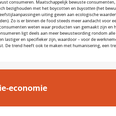
wust consumeren. Maatschappelijk bewuste consumenten, i
ch bezighouden met het boycotten en
buycotten
(het bewus
eefstijlaanpassingen uiting geven aan ecologische waarden
n). Zo is er binnen de food steeds meer aandacht voor een
 consumenten weten waar producten van gemaakt zijn en h
onsumeren ligt deels aan meer bewustwording rondom alle
lastiger en specifieker zijn, waardoor – voor de werkneme
ist. De trend heeft ook te maken met humanisering, een tre
tie-economie