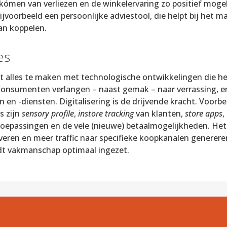
kómen van verliezen en de winkelervaring zo positief mogel
voorbeeld een persoonlijke adviestool, die helpt bij het m
an koppelen.
es
eft alles te maken met technologische ontwikkelingen die h
onsumenten verlangen – naast gemak – naar verrassing, e
n -diensten. Digitalisering is de drijvende kracht. Voorbe
s zijn
sensory profile
,
instore tracking
van klanten,
store apps
,
epassingen en de vele (nieuwe) betaalmogelijkheden. Het 
veren en meer traffic naar specifieke koopkanalen generer
dt vakmanschap optimaal ingezet.