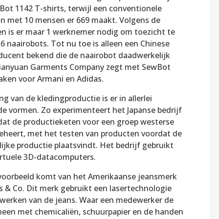
ot 1142 T-shirts, terwijl een conventionele
ijn met 10 mensen er 669 maakt. Volgens de
n is er maar 1 werknemer nodig om toezicht te
6 naairobots. Tot nu toe is alleen een Chinese
ducent bekend die de naairobot daadwerkelijk
 Tianyuan Garments Company zegt met SewBot
aken voor Armani en Adidas.
ng van de kledingproductie is er in allerlei
nde vormen. Zo experimenteert het Japanse bedrijf
 dat de productieketen voor een groep westerse
beheert, met het testen van producten voordat de
jke productie plaatsvindt. Het bedrijf gebruikt
irtuele 3D-datacomputers.
voorbeeld komt van het Amerikaanse jeansmerk
s & Co. Dit merk gebruikt een lasertechnologie
fwerken van de jeans. Waar een medewerker de
heen met chemicaliën, schuurpapier en de handen