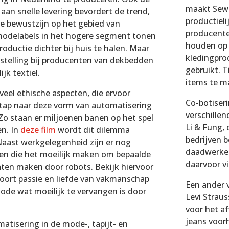
maakt SewB
aan snelle levering bevordert de trend,
productiel
de bewustzijn op het gebied van
producente
odelabels in het hogere segment tonen
houden op 
roductie dichter bij huis te halen. Maar
kledingpro
ngstelling bij producenten van dekbedden
gebruikt.
jk textiel.
items te m
veel ethische aspecten, die ervoor
Co-botiseri
tap naar deze vorm van automatisering
verschille
Zo staan er miljoenen banen op het spel
Li & Fung,
en. In
deze film
wordt dit dilemma
bedrijven 
 Naast werkgelegenheid zijn er nog
daadwerkeli
en die het moeilijk maken om bepaalde
daarvoor v
aten maken door robots. Bekijk hiervoor
hoort passie en liefde van vakmanschap
Een ander 
ode wat moeilijk te vervangen is door
Levi Straus
voor het a
jeans voor
atisering in de mode-, tapijt- en