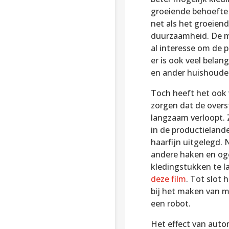
groeiende behoefte 
net als het groeien
duurzaamheid. De m
al interesse om de p
er is ook veel bela
en ander huishoudeli
Toch heeft het ook 
zorgen dat de overs
langzaam verloopt. 
in de productieland
haarfijn uitgelegd.
andere haken en og
kledingstukken te l
deze film
. Tot slot 
bij het maken van m
een robot.
Het effect van autom