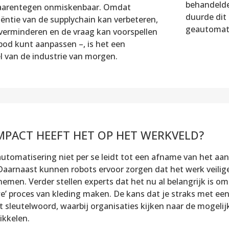
behandelde
 daarentegen onmiskenbaar. Omdat
duurde dit 
iëntie van de supplychain kan verbeteren,
geautomati
verminderen en de vraag kan voorspellen
bod kunt aanpassen –, is het een
l van de industrie van morgen.
PACT HEEFT HET OP HET WERKVELD?
 automatisering niet per se leidt tot een afname van het aa
aarnaast kunnen robots ervoor zorgen dat het werk veilige
nemen. Verder stellen experts dat het nu al belangrijk i
e’ proces van kleding maken. De kans dat je straks met een
 sleutelwoord, waarbij organisaties kijken naar de mogeli
ikkelen.