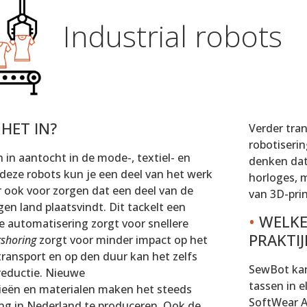
Industrial robots
HET IN?
Verder tra
robotiseri
n in aantocht in de mode-, textiel- en
denken dat
 deze robots kun je een deel van het werk
horloges, 
 ook voor zorgen dat een deel van de
van 3D-pri
gen land plaatsvindt. Dit tackelt een
•
WELKE 
e automatisering zorgt voor snellere
PRAKTIJ
shoring
zorgt voor minder impact op het
transport en op den duur kan het zelfs
SewBot kan
reductie. Nieuwe
tassen in e
ieën en materialen maken het steeds
SoftWear A
ing in Nederland te produceren. Ook de