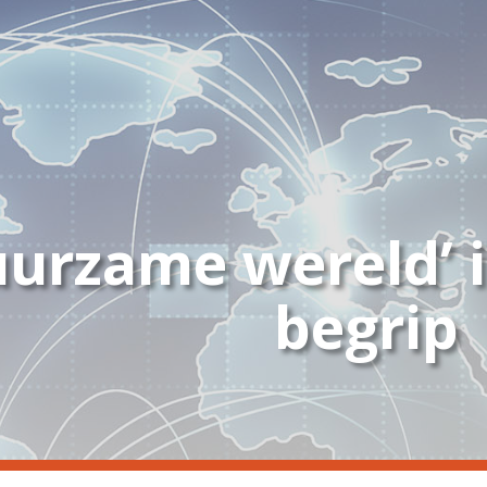
uurzame wereld’ i
begrip