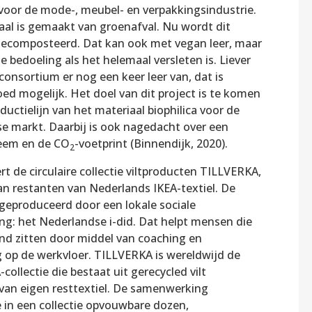
 voor de mode-, meubel- en verpakkingsindustrie.
aal is gemaakt van groenafval. Nu wordt dit
gecomposteerd. Dat kan ook met vegan leer, maar
de bedoeling als het helemaal versleten is. Liever
onsortium er nog een keer leer van, dat is
ed mogelijk. Het doel van dit project is te komen
ductielijn van het materiaal biophilica voor de
e markt. Daarbij is ook nagedacht over een
eem en de CO
-voetprint (Binnendijk, 2020).
2
rt de circulaire collectie viltproducten TILLVERKA,
n restanten van Nederlands IKEA-textiel. De
s geproduceerd door een lokale sociale
g: het Nederlandse i-did. Dat helpt mensen die
and zitten door middel van coaching en
g op de werkvloer. TILLVERKA is wereldwijd de
-collectie die bestaat uit gerecycled vilt
van eigen resttextiel. De samenwerking
e in een collectie opvouwbare dozen,