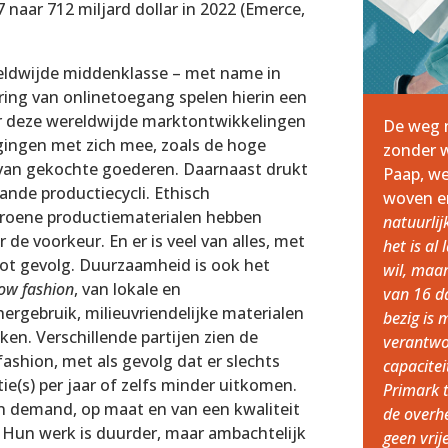
7 naar 712 miljard dollar in 2022 (Emerce,
dwijde middenklasse – met name in
ring van onlinetoegang spelen hierin een
ar deze wereldwijde marktontwikkelingen
De weg n
ingen met zich mee, zoals de hoge
zonder w
 van gekochte goederen. Daarnaast drukt
Paap, w
nde productiecycli. Ethisch
woven e
roene productiematerialen hebben
natuurlij
de voorkeur. En er is veel van alles, met
het is al
ot gevolg. Duurzaamheid is ook het
wil, maar
low fashion
, van lokale en
van 16 da
hergebruik, milieuvriendelijke materialen
bezig is 
en. Verschillende partijen zien de
verantwo
ashion, met als gevolg dat er slechts
capacite
tie(s) per jaar of zelfs minder uitkomen.
Primark t
n demand, op maat en van een kwaliteit
de overhe
 Hun werk is duurder, maar ambachtelijk
geen vri