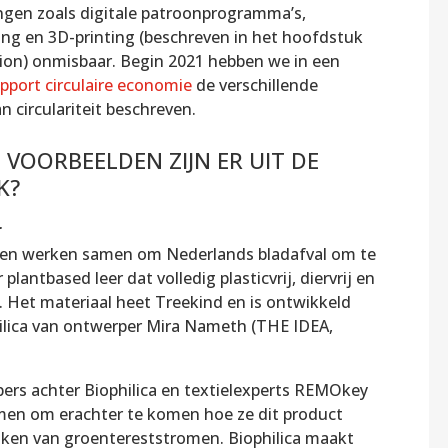
ngen zoals digitale patroonprogramma’s,
ng en 3D-printing (beschreven in het hoofdstuk
tion) onmisbaar. Begin 2021 hebben we in een
apport circulaire economie
de verschillende
n circulariteit beschreven.
VOORBEELDEN ZIJN ER UIT DE
K?
r
jven werken samen om Nederlands bladafval om te
 plantbased leer dat volledig plasticvrij, diervrij en
. Het materiaal heet Treekind en is ontwikkeld
ilica van ontwerper Mira Nameth (THE IDEA,
ers achter Biophilica en textielexperts REMOkey
en om erachter te komen hoe ze dit product
en van groentereststromen. Biophilica maakt