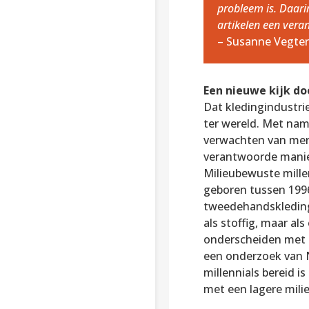
probleem is. Daari
artikelen een veran
– Susanne Vegter
Een nieuwe kijk do
Dat kledingindustri
ter wereld. Met nam
verwachten van merk
verantwoorde manie
Milieubewuste mille
geboren tussen 199
tweedehandskleding 
als stoffig, maar al
onderscheiden met e
een onderzoek van N
millennials bereid 
met een lagere mili