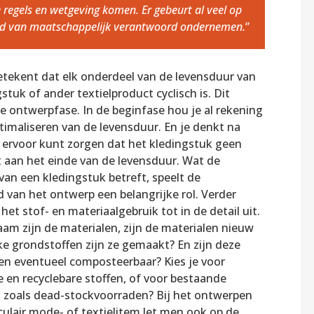
 regels en wetgeving komen. Er gebeurt al veel op
ed van maatschappelijk verantwoord ondernemen.
”
 betekent dat elk onderdeel van de levensduur van
stuk of ander textielproduct cyclisch is. Dit
de ontwerpfase. In de beginfase hou je al rekening
timaliseren van de levensduur. En je denkt na
e ervoor kunt zorgen dat het kledingstuk geen
t aan het einde van de levensduur. Wat de
 van een kledingstuk betreft, speelt de
d van het ontwerp een belangrijke rol. Verder
et stof- en materiaalgebruik tot in de detail uit.
am zijn de materialen, zijn de materialen nieuw
ke grondstoffen zijn ze gemaakt? En zijn deze
en eventueel composteerbaar? Kies je voor
e en recyclebare stoffen, of voor bestaande
, zoals dead-stockvoorraden? Bij het ontwerpen
culair mode- of textielitem let men ook op de