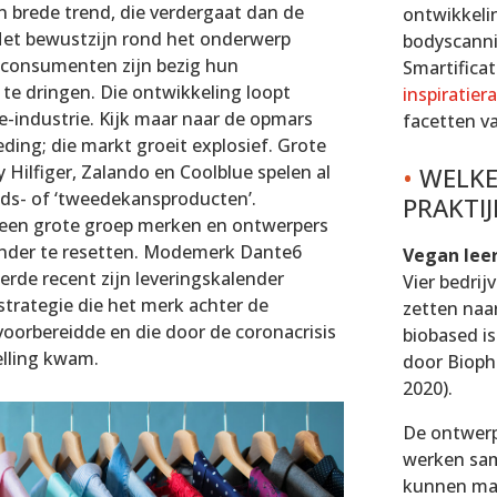
 brede trend, die verdergaat dan de
ontwikkeli
Het bewustzijn rond het onderwerp
bodyscanni
 consumenten zijn bezig hun
Smartifica
 te dringen. Die ontwikkeling loopt
inspiratier
e-industrie. Kijk maar naar de opmars
facetten va
ing; die markt groeit explosief. Grote
Hilfiger, Zalando en Coolblue spelen al
•
WELKE 
ds- of ‘tweedekansproducten’.
PRAKTIJ
t een grote groep merken en ontwerpers
der te resetten. Modemerk Dante6
Vegan lee
erde recent zijn leveringskalender
Vier bedri
strategie die het merk achter de
zetten naar
voorbereidde en die door de coronacrisis
biobased is
lling kwam.
door Bioph
2020).
De ontwerp
werken sam
kunnen mak