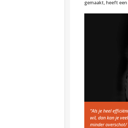
gemaakt, heeft een k
“Als je heel effic
wil, dan kan je vee
minder overschot/ 