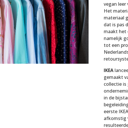
vegan leer
Het materi
materiaal 
dat is pas 
maakt het c
namelijk go
tot een pro
Nederlands
retoursyst
IKEA
lancee
gemaakt va
collectie i
ondernemin
in de bijst
begeleidin
eerste IKEA
afkomstig 
resulteerd