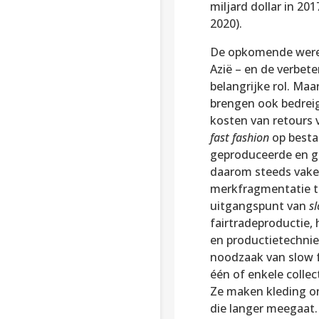
miljard dollar in 201
2020).
De opkomende werel
Azië – en de verbete
belangrijke rol. Ma
brengen ook bedreig
kosten van retours
fast fashion
op bestaa
geproduceerde en g
daarom steeds vaker 
merkfragmentatie t
uitgangspunt van
s
fairtradeproductie, 
en productietechniek
noodzaak van slow f
één of enkele collec
Ze maken kleding o
die langer meegaat.