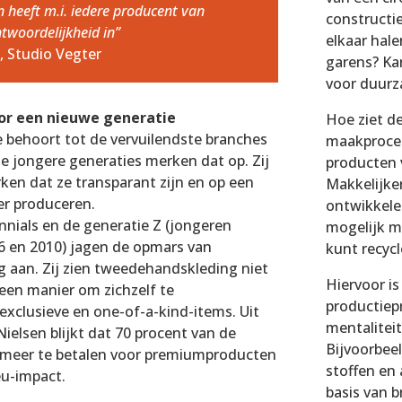
n heeft m.i. iedere producent van
constructie
twoordelijkheid in”
elkaar hale
, Studio Vegter
garens? Kan
voor duurz
or een nieuwe generatie
Hoe ziet d
e behoort tot de vervuilendste branches
maakproces
e jongere generaties merken dat op. Zij
producten 
en dat ze transparant zijn en op een
Makkelijke
r produceren.
ontwikkele
nnials en de generatie Z (jongeren
mogelijk m
6 en 2010) jagen de opmars van
kunt recycl
aan. Zij zien tweedehandskleding niet
Hiervoor is
s een manier om zichzelf te
productiep
xclusieve en one-of-a-kind-items. Uit
mentaliteit
ielsen blijkt dat 70 procent van de
Bijvoorbeel
is meer te betalen voor premiumproducten
stoffen en
eu-impact.
basis van 