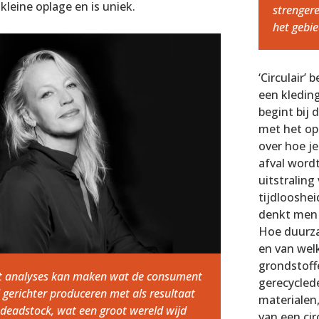
leine oplage en is uniek.
strengere
het gebi
‘Circulair’
een kleding
begint bij 
met het op
over hoe j
afval word
uitstraling
tijdlooshei
denkt men h
Hoe duurza
en van wel
grondstoff
iënt analyses kan maken wat de consument
gerecycled
l gerichter produceren met als resultaat
materialen
deadstock, wat een groot wereld wijd
van een cir