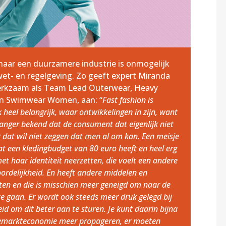
aar een duurzamere industrie is onmogelijk
et- en regelgeving. Zo geeft expert Miranda
erkzaam als Team Lead Outerwear, Heavy
n Swimwear Women, aan: “
Fast fashion is
k heel belangrijk, waar ontwikkelingen in zijn, want
 langer bekend dat de consument dat eigenlijk niet
 dat wil niet zeggen dat men al om kan. Een meisje
t een kledingbudget van 80 euro heeft en heel erg
met haar identiteit neerzetten, die voelt een andere
ordelijkheid. En heeft andere middelen en
iten en die is misschien meer geneigd om naar de
e gaan. Er wordt ook steeds meer druk gelegd bij
id om dit beter aan te sturen. Je kunt daarin bijna
jemarkteconomie meer propageren, er moeten