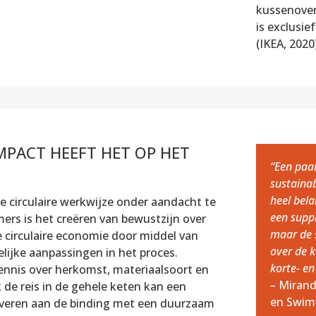
kussenover
is exclusie
(IKEA, 2020
PACT HEEFT HET OP HET
“Een paar
sustainab
heel bela
e circulaire werkwijze onder aandacht te
een suppl
ers is het creëren van bewustzijn over
maar de s
circulaire economie door middel van
over de 
lijke aanpassingen in het proces.
korte- en
ennis over herkomst, materiaalsoort en
–
Mirand
 de reis in de gehele keten kan een
en Swi
leveren aan de binding met een duurzaam