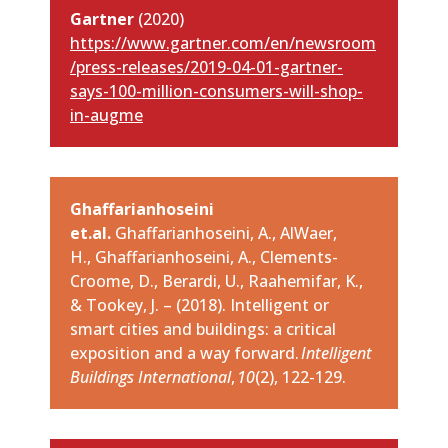
Gartner
(2020)
https://www.gartner.com/en/newsroom
/press-releases/2019-04-01-gartner-
says-100-million-consumers-will-shop-
in-augme
Ghaffarianhoseini
et.al.
Ghaffarianhoseini, A., AlWaer,
H., Ghaffarianhoseini, A., Clements-
Croome, D., Berardi, U., Raahemifar, K.,
& Tookey, J.
– (2018). Intelligent or
smart cities and buildings: a critical
exposition and a way forward.
Intelligent
Buildings International
,
10
(2), 122-129.