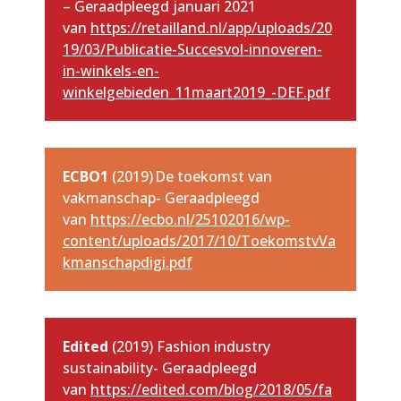
– Geraadpleegd januari 2021
van
https://retailland.nl/app/uploads/20
19/03/Publicatie-Succesvol-innoveren-
in-winkels-en-
winkelgebieden_11maart2019_-DEF.pdf
ECBO1
(2019) De toekomst van
vakmanschap- Geraadpleegd
van
https://ecbo.nl/25102016/wp-
content/uploads/2017/10/ToekomstvVa
kmanschapdigi.pdf
Edited
(2019) Fashion industry
sustainability- Geraadpleegd
van
https://edited.com/blog/2018/05/fa