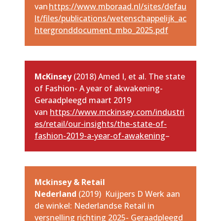
van
https://www.mboraad.nl/sites/defau
lt/files/publications/wetenschappelijk_ac
htergronddocument_mbo_2025.pdf
McKinsey
(2018) Amed I, et al. The state
of Fashion- A year of akwakening-
Geraadpleegd maart 2019
van
https://www.mckinsey.com/industri
es/retail/our-insights/the-state-of-
fashion-2019-a-year-of-awakening
–
Mckinsey & Retail
Nederland
(2019)
Kuijpers D Werk aan
de winkel: Nederlandse Retail in
versnelling richting 2025- Geraadpleegd