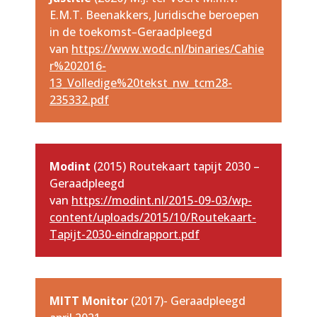
E.M.T. Beenakkers, Juridische beroepen
in de toekomst
–
Geraadpleegd
van
https://www.wodc.nl/binaries/Cahie
r%202016-
13_Volledige%20tekst_nw_tcm28-
235332.pdf
Modint
(2015) Routekaart tapijt 2030 –
Geraadpleegd
van
https://modint.nl/2015-09-03/wp-
content/uploads/2015/10/Routekaart-
Tapijt-2030-eindrapport.pdf
MITT Monitor
(2017)- Geraadpleegd