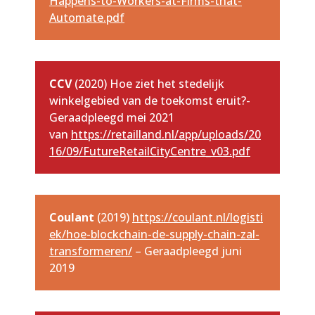
Happens-to-Workers-at-Firms-that-
Automate.pdf
CCV
(2020) Hoe ziet het stedelijk
winkelgebied van de toekomst eruit?-
Geraadpleegd mei 2021
van
https://retailland.nl/app/uploads/20
16/09/FutureRetailCityCentre_v03.pdf
Coulant
(2019)
https://coulant.nl/logisti
ek/hoe-blockchain-de-supply-chain-zal-
transformeren/
– Geraadpleegd juni
2019