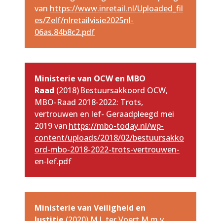
van
https://www.inretail.nl/Uploaded_fil
es/Zelf/nlretailvisie2025nl-
06as.84b8c2.pdf
Ministerie van OCW en MBO
Raad
(2018)
Bestuursakkoord OCW,
MBO-Raad 2018-2022: Trots,
vertrouwen en lef- Geraadpleegd mei
2019 van
https://mbo-today.nl/wp-
content/uploads/2018/02/bestuursakko
ord-mbo-2018-2022-trots-vertrouwen-
en-lef.pdf
Ministerie van Veiligheid en
Justitie
(2020) M.J. ter Voert M.m.v.