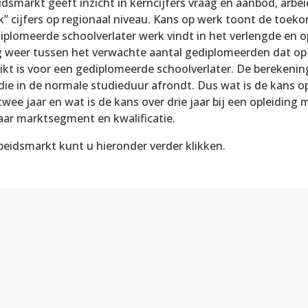
dsmarkt geeft inzicht in kerncijfers vraag en aanbod, arb
k” cijfers op regionaal niveau. Kans op werk toont de to
iplomeerde schoolverlater werk vindt in het verlengde en op
 weer tussen het verwachte aantal gediplomeerden dat op 
ikt is voor een gediplomeerde schoolverlater. De berekenin
die in de normale studieduur afrondt. Dus wat is de kans o
wee jaar en wat is de kans over drie jaar bij een opleiding
 naar marktsegment en kwalificatie.
beidsmarkt kunt u hieronder verder klikken.