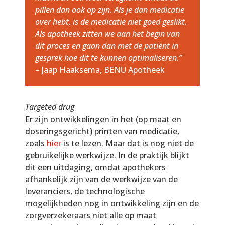
pillen dan ook op zijn. Als je dan medicatie
over hebt, is de medicatie niet goed geslikt.
Als apotheek zitten we aan het begin van
dit proces en gaan dan met de patiënt in
gesprek hoe dit te kunnen optimaliseren.”
– Jaap Haaksema, BENU Apotheek
Targeted drug
Er zijn ontwikkelingen in het (op maat en
doseringsgericht) printen van medicatie,
zoals
hier
is te lezen. Maar dat is nog niet de
gebruikelijke werkwijze. In de praktijk blijkt
dit een uitdaging, omdat apothekers
afhankelijk zijn van de werkwijze van de
leveranciers, de technologische
mogelijkheden nog in ontwikkeling zijn en de
zorgverzekeraars niet alle op maat