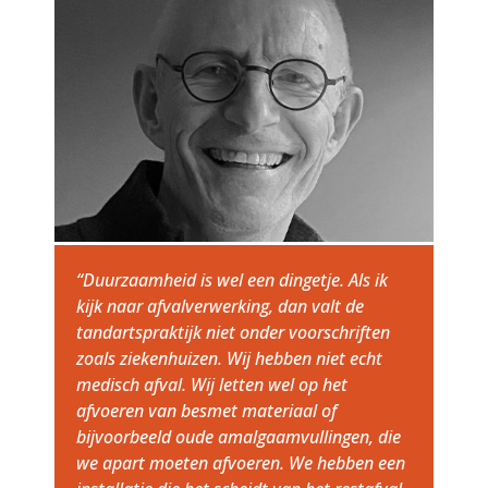
“Duurzaamheid is wel een dingetje. Als ik
kijk naar afvalverwerking, dan valt de
tandartspraktijk niet onder voorschriften
zoals ziekenhuizen. Wij hebben niet echt
medisch afval. Wij letten wel op het
afvoeren van besmet materiaal of
bijvoorbeeld oude amalgaamvullingen, die
we apart moeten afvoeren. We hebben een