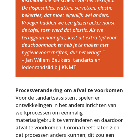
installatie die het scheidt van het restafval.
De disposables, watten, servetten, plastic
bekertjes, dat moet eigenlijk wel anders.
Vroeger hadden we een glazen beker naast
de tafel, toen werd dat plastic. Als we
teruggaan naar glas, kost dit extra tijd voor
de schoonmaak en heb je te maken met
hygiënevoorschriften, dus het wringt.”
– Jan Willem Beukers, tandarts en
ledenraadslid bij KNMT
Procesverandering om afval te voorkomen
Voor de tandartsassistent spelen er
ontwikkelingen in het anders inrichten van
werkprocessen om eenmalig
materiaalgebruik te verminderen en daardoor
afval te voorkomen. Corona heeft laten zien
dat processen anders kunnen; dit zou een