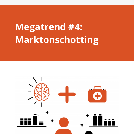
Megatrend #4:
Marktonschotting