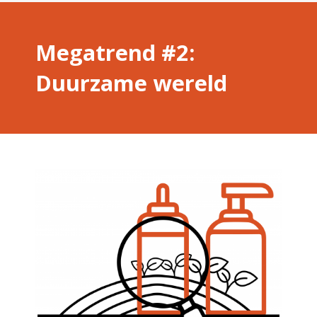
Megatrend #2:
Duurzame wereld