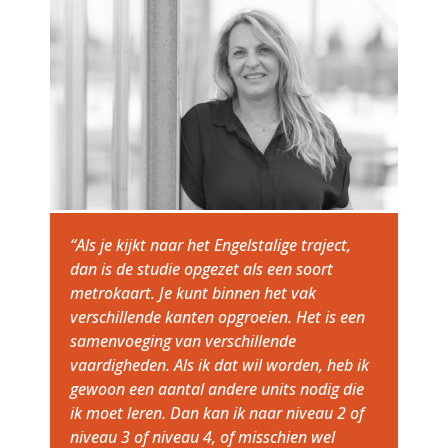
“Als je kijkt naar het Engelstalige traject,
dan is de studie opgezet als een soort
metrokaart. Je kunt binnen het vak
verschillende kanten opgroeien. Het is een
samenvoeging van verschillende
vaardigheden. Als ik dat wil worden, heb ik
gewoon een aantal andere units nodig die
ik moet leren. Dan kan ik naar niveau 2 of
niveau 3 of niveau 4, of misschien wel