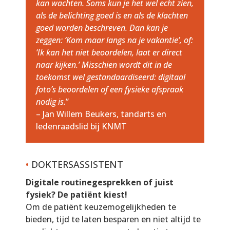
kan wachten. Soms kun je het wel echt zien,
als de belichting goed is en als de klachten
goed worden beschreven. Dan kan je
zeggen: ‘Kom maar langs na je vakantie’, of:
‘Ik kan het niet beoordelen, laat er direct
naar kijken.’ Misschien wordt dit in de
toekomst wel gestandaardiseerd: digitaal
foto’s beoordelen of een fysieke afspraak
nodig is.
”
– Jan Willem Beukers, tandarts en
ledenraadslid bij KNMT
•
DOKTERSASSISTENT
Digitale routinegesprekken of juist
fysiek? De patiënt kiest!
Om de patiënt keuzemogelijkheden te
bieden, tijd te laten besparen en niet altijd te