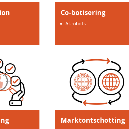
ion
Co-botisering
AI-robots
ing
Marktontschotting