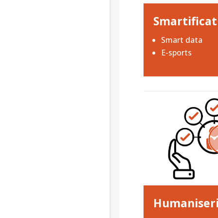
Smartificat
Smart data
E-sports
Humaniser