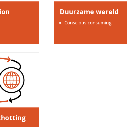
ion
Duurzame wereld
Conscious consuming
hotting