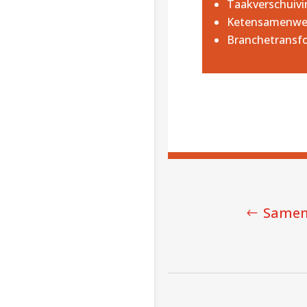
Taakverschuivi
Ketensamenwe
Branchetransf
Samen