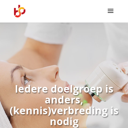
Iedere doelgroep is
anders,
(kennis)verbreding is
nodig