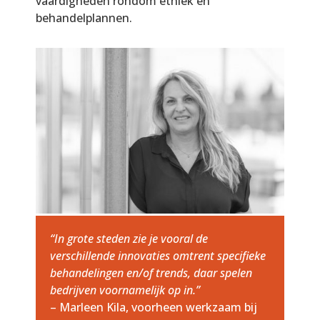
vaardigheden rondom ethiek en
behandelplannen.
“In grote steden zie je vooral de
verschillende innovaties omtrent specifieke
behandelingen en/of trends, daar spelen
bedrijven voornamelijk op in.”
– Marleen Kila, voorheen werkzaam bij